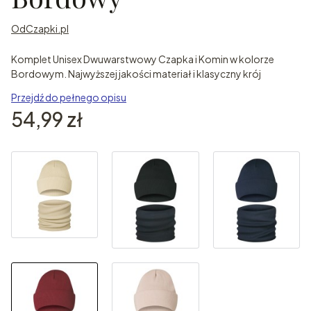
OdCzapki.pl
Komplet Unisex Dwuwarstwowy Czapka i Komin w kolorze
Bordowym. Najwyższej jakości materiał i klasyczny krój
Przejdź do pełnego opisu
Cena
54,99 zł