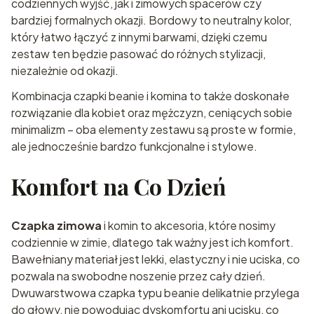
codziennych wyjść, jak i zimowych spacerów czy
bardziej formalnych okazji. Bordowy to neutralny kolor,
który łatwo łączyć z innymi barwami, dzięki czemu
zestaw ten będzie pasować do różnych stylizacji,
niezależnie od okazji.
Kombinacja czapki beanie i komina to także doskonałe
rozwiązanie dla kobiet oraz mężczyzn, ceniących sobie
minimalizm – oba elementy zestawu są proste w formie,
ale jednocześnie bardzo funkcjonalne i stylowe.
Komfort na Co Dzień
Czapka zimowa
i komin to akcesoria, które nosimy
codziennie w zimie, dlatego tak ważny jest ich komfort.
Bawełniany materiał jest lekki, elastyczny i nie uciska, co
pozwala na swobodne noszenie przez cały dzień.
Dwuwarstwowa czapka typu beanie delikatnie przylega
do głowy, nie powodując dyskomfortu ani ucisku, co