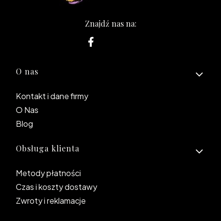
Znajdź nas na:
Linki w stopce
O nas
Kontakt i dane firmy
O Nas
Blog
Obsługa klienta
Metody płatności
Czas i koszty dostawy
Zwroty i reklamacje