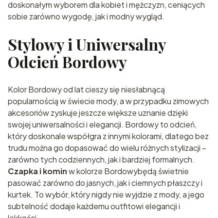
doskonałym wyborem dla kobiet i mężczyzn, ceniących
sobie zarówno wygodę, jak i modny wygląd.
Stylowy i Uniwersalny
Odcień Bordowy
Kolor Bordowy od lat cieszy się niesłabnącą
popularnością w świecie mody, a w przypadku zimowych
akcesoriów zyskuje jeszcze większe uznanie dzięki
swojej uniwersalności i elegancji. Bordowy to odcień,
który doskonale współgra z innymi kolorami, dlatego bez
trudu można go dopasować do wielu różnych stylizacji –
zarówno tych codziennych, jak i bardziej formalnych.
Czapka i komin
w kolorze Bordowybędą świetnie
pasować zarówno do jasnych, jak i ciemnych płaszczy i
kurtek. To wybór, który nigdy nie wyjdzie z mody, a jego
subtelność dodaje każdemu outfitowi elegancji i
lekkości.