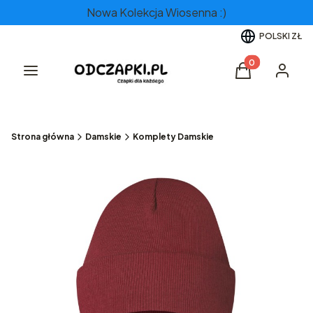
Nowa Kolekcja Wiosenna :)
POLSKI
ZŁ
Produkty w kos
Menu
Koszyk
Zaloguj 
Strona główna
Damskie
Komplety Damskie